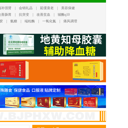
滋补强肾
|
会销礼品
|
延缓衰老
|
美容保健
改善肠胃
|
抗突变
|
改善贫血
|
辅酶q10
胶
|
氨糖
|
端粒酶
|
一氧化氮
|
痛风调理