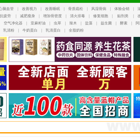
心脑血管
|
改善视力
|
改善睡眠
|
骨质疏松
|
风湿骨病
|
体验会销
|
抗疲劳
|
减肥瘦身
|
增加骨密度
|
清火排毒
|
修复细胞
|
贴剂类
|
|
空气净化器
|
亚麻籽油
|
虫草
|
辣木
|
盐藻
|
益生菌
|
酵素
|
阿
|
乳清粉
|
牛奶蛋白
|
乳清蛋白
|
全脂奶粉