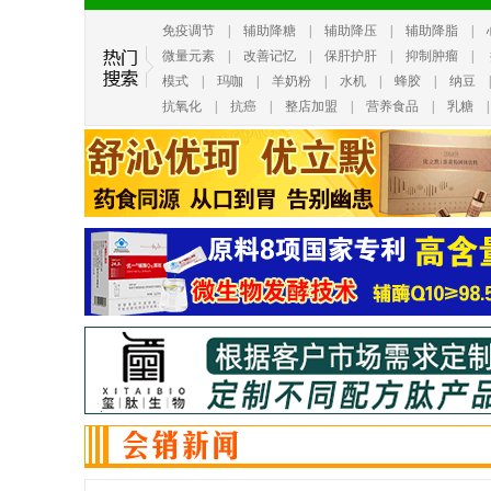
免疫调节
|
辅助降糖
|
辅助降压
|
辅助降脂
|
微量元素
|
改善记忆
|
保肝护肝
|
抑制肿瘤
|
模式
|
玛咖
|
羊奶粉
|
水机
|
蜂胶
|
纳豆
抗氧化
|
抗癌
|
整店加盟
|
营养食品
|
乳糖