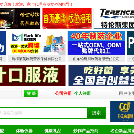
级！欢迎厂家与代理商朋友咨询指导！
司
瑪柯莱芙制药营养保健有限公司
山东锦绣川制药有限责任公司
中
公司注册
个人注册
用户使
|
盟
体验仪器
健康礼品
炒作产品招商
名企新品展