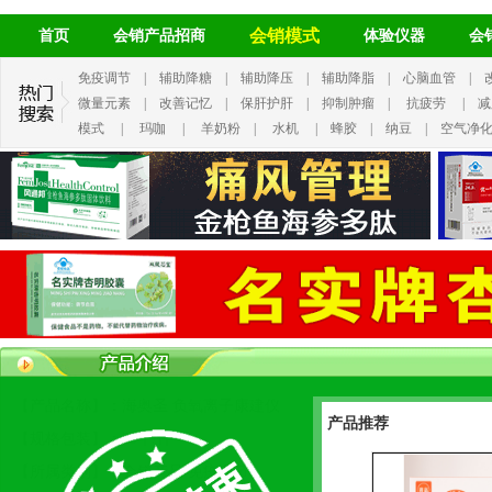
会销模式
首页
会销产品招商
体验仪器
会
免疫调节
|
辅助降糖
|
辅助降压
|
辅助降脂
|
心脑血管
|
微量元素
|
改善记忆
|
保肝护肝
|
抑制肿瘤
|
抗疲劳
|
减
模式
|
玛咖
|
羊奶粉
|
水机
|
蜂胶
|
纳豆
|
空气净
【产品名称】：海奥圣 负氧离子康建仪
产品推荐
【规格包装】：20个/件
【所属类别】：会销产品 免疫调节