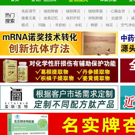
免疫调节
|
辅助降糖
|
辅助降压
|
辅助降脂
|
心脑血管
|
微量元素
|
改善记忆
|
保肝护肝
|
抑制肿瘤
|
抗疲劳
|
减
模式
|
玛咖
|
羊奶粉
|
水机
|
蜂胶
|
纳豆
|
空气净