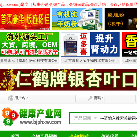
.bjphxw.com)是专门从事会销,会销产品，会销保健品,会议营销，会议营
昊泽康元（威海）医药科技有限公司
北京澳莱之宝生物技术有限公司
瑪柯莱
用户名：
密码：
产品招商
会销模式
首页
会销产品招商
体验仪器
会