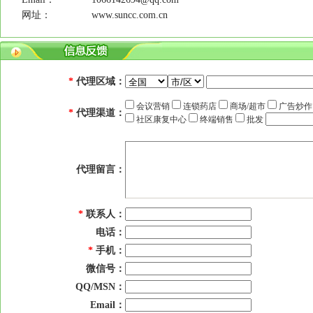
网址：
www.suncc.com.cn
*
代理区域：
会议营销
连锁药店
商场/超市
广告炒
*
代理渠道：
社区康复中心
终端销售
批发
代理留言：
*
联系人：
电话：
*
手机：
微信号：
QQ/MSN：
Email：