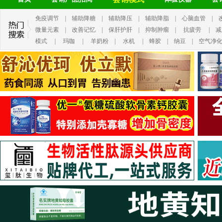
免疫调节
|
辅助降糖
|
辅助降压
|
辅助降脂
|
心脑血管
|
微量元素
|
改善记忆
|
保肝护肝
|
抑制肿瘤
|
抗疲劳
|
减
模式
|
玛咖
|
羊奶粉
|
水机
|
蜂胶
|
纳豆
|
空气净