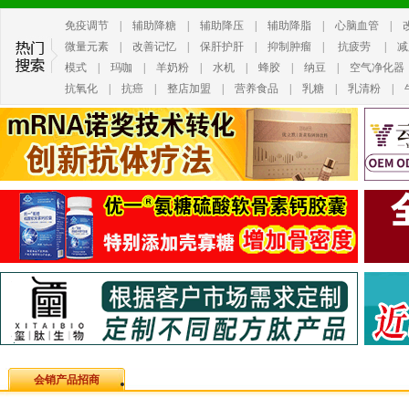
免疫调节
|
辅助降糖
|
辅助降压
|
辅助降脂
|
心脑血管
|
微量元素
|
改善记忆
|
保肝护肝
|
抑制肿瘤
|
抗疲劳
|
减
模式
|
玛咖
|
羊奶粉
|
水机
|
蜂胶
|
纳豆
|
空气净化器
抗氧化
|
抗癌
|
整店加盟
|
营养食品
|
乳糖
|
乳清粉
|
会销产品招商