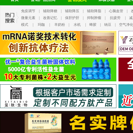
免疫调节
|
辅助降糖
|
辅助降压
|
辅助降脂
|
心脑血管
|
微量元素
|
改善记忆
|
保肝护肝
|
抑制肿瘤
|
抗疲劳
|
减
模式
|
玛咖
|
羊奶粉
|
水机
|
蜂胶
|
纳豆
|
空气净